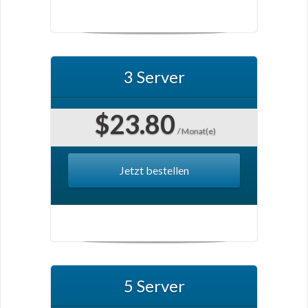
3 Server
$23.80
/ Monat(e)
Jetzt bestellen
5 Server