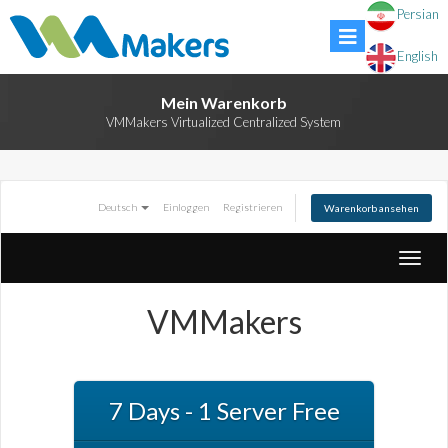
Persian
English
Mein Warenkorb
VMMakers Virtualized Centralized System
Deutsch
Einloggen
Registrieren
Warenkorb ansehen
Toggle
naviga
VMMakers
7 Days - 1 Server Free