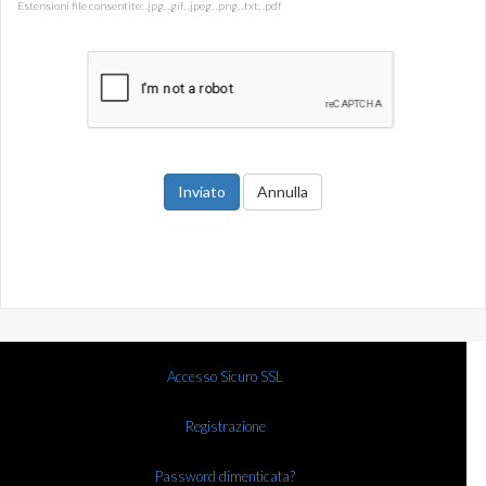
Estensioni file consentite: .jpg, .gif, .jpeg, .png, .txt, .pdf
Annulla
Accesso Sicuro SSL
Registrazione
Password dimenticata?