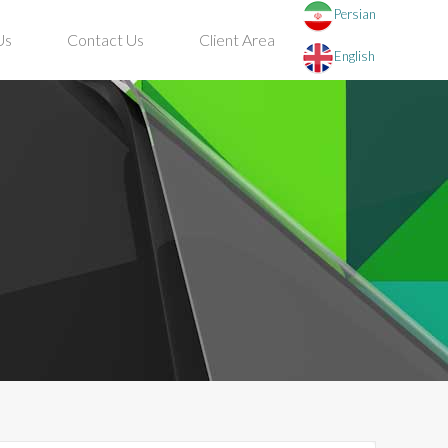
Persian
Us
Contact Us
Client Area
English