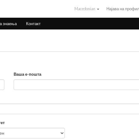
Macedonian
Најава на профи
на знаења
Контакт
Ваша е-пошта
ет