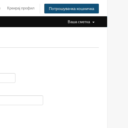
л
Креирај профил
Потрошувачка кошничка
Ваша сметка