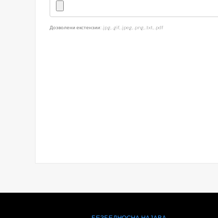
Дозволени екстензии: .jpg, .gif, .jpeg, .png, .txt, .pdf
БЕЗБЕДНОСНА НАЈАВА