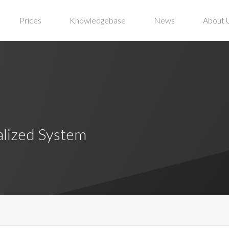
Prices
Knowledgebase
News
About 
alized System