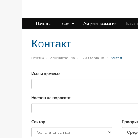
Почетна
Store
Акции и промоции
База 
Контакт
Почетна
Администрација
Тикет поддршка
Контакт
Име и презиме
Наслов на пораката:
Сектор
Приорит