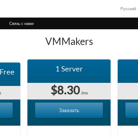
Русский
Связь с нами
VMMakers
1 Server
 Free
$8.30
о
/mo
Заказать