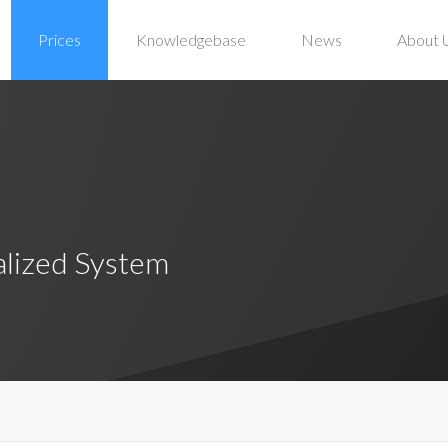
Prices
Knowledgebase
News
About 
alized System