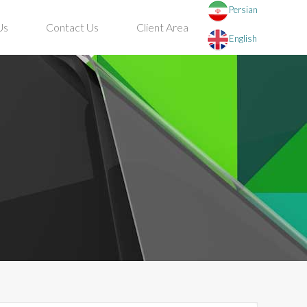
Persian
Us
Contact Us
Client Area
English